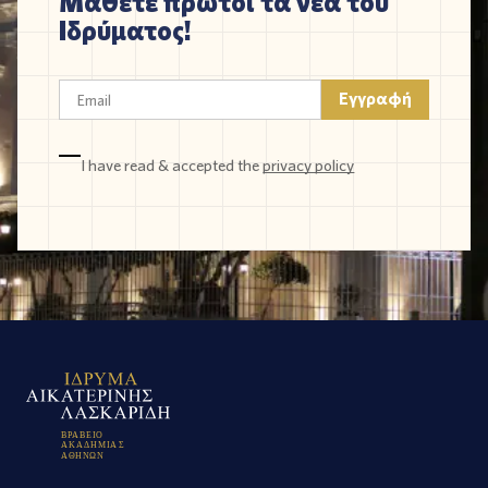
Μάθετε πρώτοι τα νέα του
Ιδρύματος!
I have read & accepted the
privacy policy
Β
Ρ
Α
Β
Ε
Ι
Ο
Α
Κ
Α
Δ
Η
Μ
Ι
Α
Σ
Α
Θ
Η
Ν
Ω
Ν