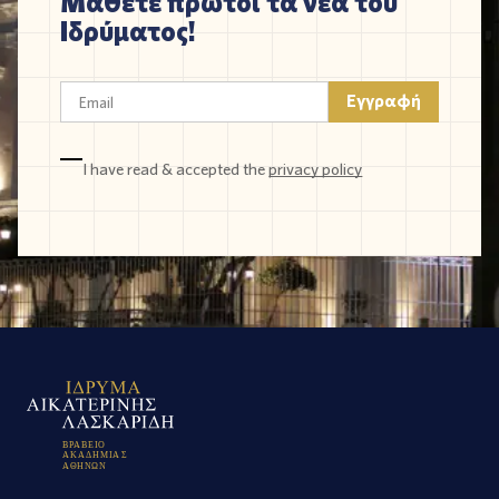
Μάθετε πρώτοι τα νέα του
Ιδρύματος!
I have read & accepted the
privacy policy
Β
Ρ
Α
Β
Ε
Ι
Ο
Α
Κ
Α
Δ
Η
Μ
Ι
Α
Σ
Α
Θ
Η
Ν
Ω
Ν