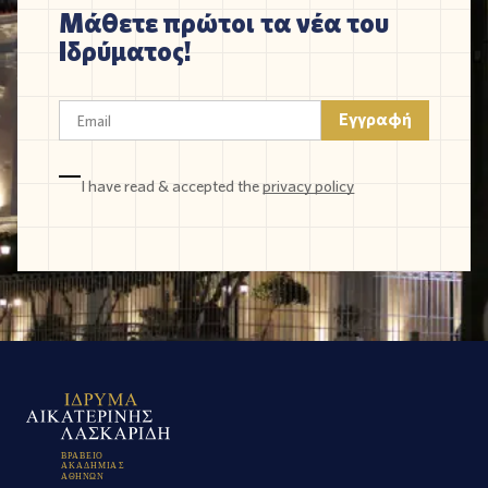
Μάθετε πρώτοι τα νέα του
Ιδρύματος!
I have read & accepted the
privacy policy
Β
Ρ
Α
Β
Ε
Ι
Ο
Α
Κ
Α
Δ
Η
Μ
Ι
Α
Σ
Α
Θ
Η
Ν
Ω
Ν