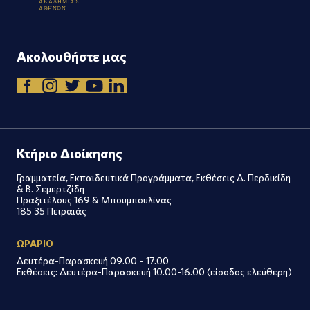
Α
Κ
Α
Δ
Η
Μ
Ι
Α
Σ
Α
Θ
Η
Ν
Ω
Ν
Ακολουθήστε μας
Κτήριο Διοίκησης
Γραμματεία, Εκπαιδευτικά Προγράμματα, Εκθέσεις Δ. Περδικίδη
& Β. Σεμερτζίδη
Πραξιτέλους 169 & Μπουμπουλίνας
185 35 Πειραιάς
ΩΡΑΡΙΟ
Δευτέρα-Παρασκευή 09.00 – 17.00
Εκθέσεις: Δευτέρα-Παρασκευή 10.00-16.00 (είσοδος ελεύθερη)