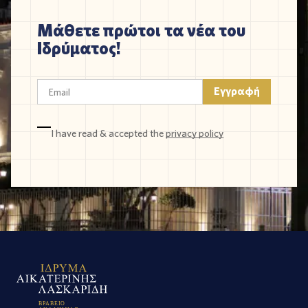
Μάθετε πρώτοι τα νέα του
Ιδρύματος!
I have read & accepted the
privacy policy
Β
Ρ
Α
Β
Ε
Ι
Ο