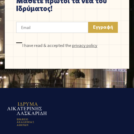
Μάθετε πρώτοι τα νέα του
Ιδρύματος!
I have read & accepted the
privacy policy
Β
Ρ
Α
Β
Ε
Ι
Ο
Α
Κ
Α
Δ
Η
Μ
Ι
Α
Σ
Α
Θ
Η
Ν
Ω
Ν