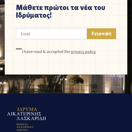
Μάθετε πρώτοι τα νέα του
Ιδρύματος!
I have read & accepted the
privacy policy
Β
Ρ
Α
Β
Ε
Ι
Ο
Α
Κ
Α
Δ
Η
Μ
Ι
Α
Σ
Α
Θ
Η
Ν
Ω
Ν