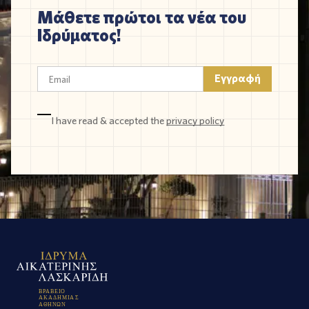
Μάθετε πρώτοι τα νέα του
Ιδρύματος!
I have read & accepted the
privacy policy
Β
Ρ
Α
Β
Ε
Ι
Ο
Α
Κ
Α
Δ
Η
Μ
Ι
Α
Σ
Α
Θ
Η
Ν
Ω
Ν