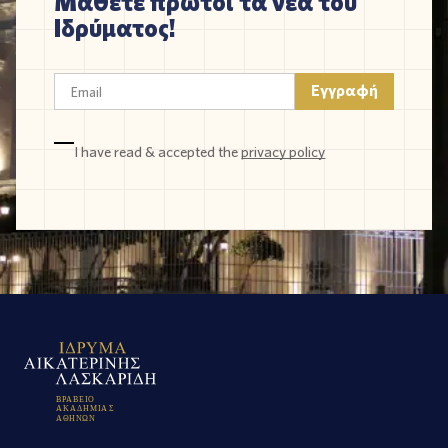
Μάθετε πρώτοι τα νέα του
Ιδρύματος!
I have read & accepted the
privacy policy
Β
Ρ
Α
Β
Ε
Ι
Ο
Α
Κ
Α
Δ
Η
Μ
Ι
Α
Σ
Α
Θ
Η
Ν
Ω
Ν