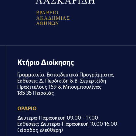
Β
Ρ
Α
Β
Ε
Ι
Ο
Α
Κ
Α
Δ
Η
Μ
Ι
Α
Σ
Α
Θ
Η
Ν
Ω
Ν
Κτήριο Διοίκησης
Γραμματεία, Εκπαιδευτικά Προγράμματα,
Εκθέσεις Δ. Περδικίδη & Β. Σεμερτζίδη
Πραξιτέλους 169 & Μπουμπουλίνας
185 35 Πειραιάς
ΩΡΑΡΙΟ
Δευτέρα-Παρασκευή 09.00 – 17.00
Εκθέσεις: Δευτέρα-Παρασκευή 10.00-16.00
(είσοδος ελεύθερη)