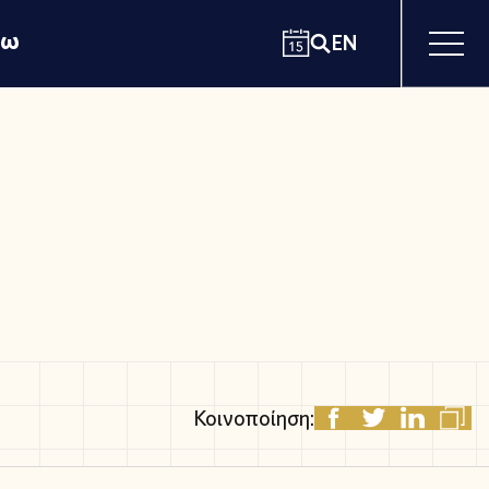
χω
EN
Κοινοποίηση: