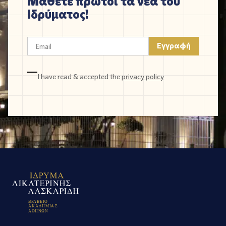
Μάθετε πρώτοι τα νέα του
Ιδρύματος!
I have read & accepted the
privacy policy
Β
Ρ
Α
Β
Ε
Ι
Ο
Α
Κ
Α
Δ
Η
Μ
Ι
Α
Σ
Α
Θ
Η
Ν
Ω
Ν