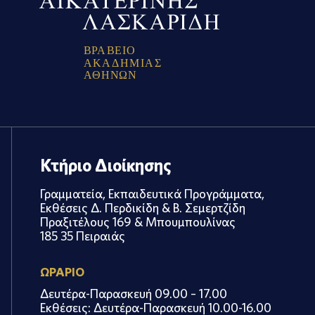
Β
Ρ
Α
Β
Ε
Ι
Ο
Α
Κ
Α
Δ
Η
Μ
Ι
Α
Σ
Α
Θ
Η
Ν
Ω
Ν
Κτήριο Διοίκησης
Γραμματεία, Εκπαιδευτικά Προγράμματα,
Εκθέσεις Δ. Περδικίδη & Β. Σεμερτζίδη
Πραξιτέλους 169 & Μπουμπουλίνας
185 35 Πειραιάς
ΩΡΑΡΙΟ
Δευτέρα-Παρασκευή 09.00 – 17.00
Εκθέσεις: Δευτέρα-Παρασκευή 10.00-16.00