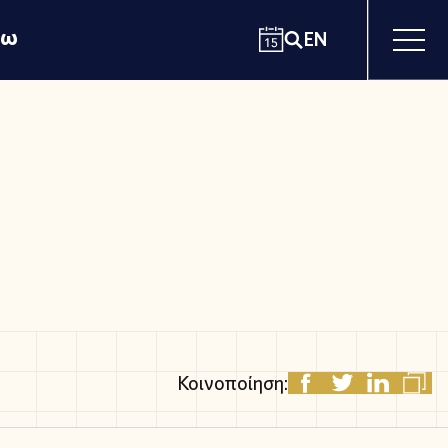
χω
EN
Κοινοποίηση: