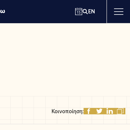
χω
EN
Κοινοποίηση: