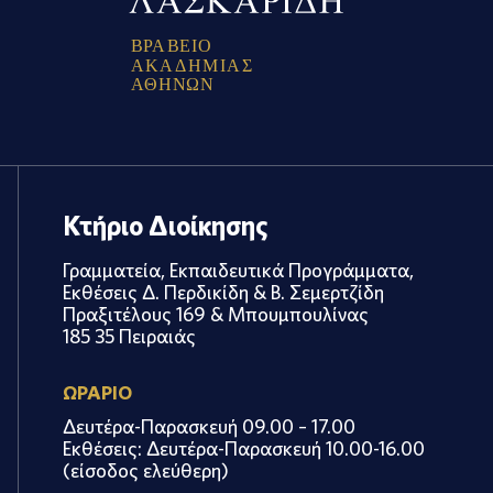
Β
Ρ
Α
Β
Ε
Ι
Ο
Α
Κ
Α
Δ
Η
Μ
Ι
Α
Σ
Α
Θ
Η
Ν
Ω
Ν
Κτήριο Διοίκησης
Γραμματεία, Εκπαιδευτικά Προγράμματα,
Εκθέσεις Δ. Περδικίδη & Β. Σεμερτζίδη
Πραξιτέλους 169 & Μπουμπουλίνας
185 35 Πειραιάς
ΩΡΑΡΙΟ
Δευτέρα-Παρασκευή 09.00 – 17.00
Εκθέσεις: Δευτέρα-Παρασκευή 10.00-16.00
(είσοδος ελεύθερη)