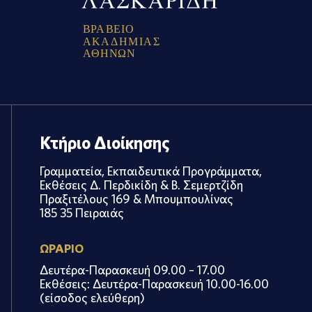
Β
Ρ
Α
Β
Ε
Ι
Ο
Α
Κ
Α
Δ
Η
Μ
Ι
Α
Σ
Α
Θ
Η
Ν
Ω
Ν
Κτήριο Διοίκησης
Γραμματεία, Εκπαιδευτικά Προγράμματα,
Εκθέσεις Δ. Περδικίδη & Β. Σεμερτζίδη
Πραξιτέλους 169 & Μπουμπουλίνας
185 35 Πειραιάς
ΩΡΑΡΙΟ
Δευτέρα-Παρασκευή 09.00 – 17.00
Εκθέσεις: Δευτέρα-Παρασκευή 10.00-16.00
(είσοδος ελεύθερη)