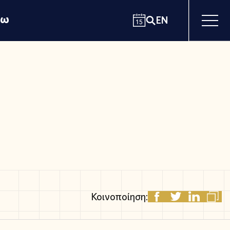
χω
EN
Κοινοποίηση: