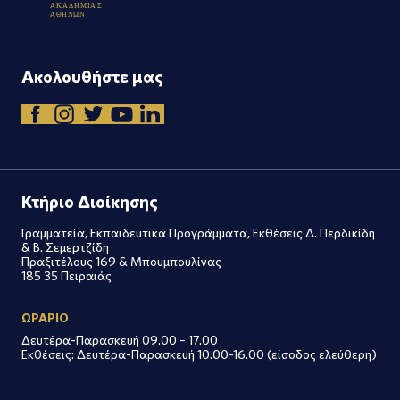
Α
Κ
Α
Δ
Η
Μ
Ι
Α
Σ
Α
Θ
Η
Ν
Ω
Ν
Ακολουθήστε μας
Κτήριο Διοίκησης
Γραμματεία, Εκπαιδευτικά Προγράμματα, Εκθέσεις Δ. Περδικίδη
& Β. Σεμερτζίδη
Πραξιτέλους 169 & Μπουμπουλίνας
185 35 Πειραιάς
ΩΡΑΡΙΟ
Δευτέρα-Παρασκευή 09.00 – 17.00
Εκθέσεις: Δευτέρα-Παρασκευή 10.00-16.00 (είσοδος ελεύθερη)