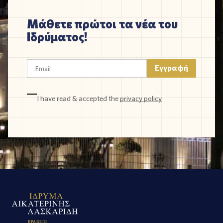
Μάθετε πρώτοι τα νέα του
Ιδρύματος!
I have read & accepted the
privacy policy
Β
Ρ
Α
Β
Ε
Ι
Ο