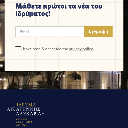
Μάθετε πρώτοι τα νέα του
Ιδρύματος!
I have read & accepted the
privacy policy
Β
Ρ
Α
Β
Ε
Ι
Ο
Α
Κ
Α
Δ
Η
Μ
Ι
Α
Σ
Α
Θ
Η
Ν
Ω
Ν