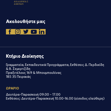
Α
Κ
Α
Δ
Η
Μ
Ι
Α
Σ
Α
Θ
Η
Ν
Ω
Ν
Ακολουθήστε μας
Κτήριο Διοίκησης
Γραμματεία, Εκπαιδευτικά Προγράμματα, Εκθέσεις Δ. Περδικίδη
& Β. Σεμερτζίδη
Πραξιτέλους 169 & Μπουμπουλίνας
185 35 Πειραιάς
ΩΡΑΡΙΟ
Δευτέρα-Παρασκευή 09.00 – 17.00
Εκθέσεις: Δευτέρα-Παρασκευή 10.00-16.00 (είσοδος ελεύθερη)