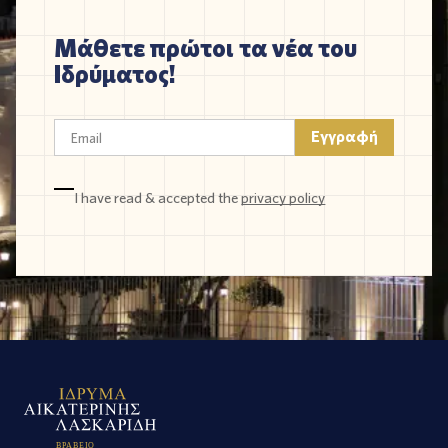
Μάθετε πρώτοι τα νέα του
Ιδρύματος!
I have read & accepted the
privacy policy
Β
Ρ
Α
Β
Ε
Ι
Ο