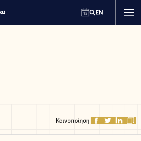
χω
EN
Κοινοποίηση: