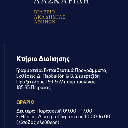
Β
Ρ
Α
Β
Ε
Ι
Ο
Α
Κ
Α
Δ
Η
Μ
Ι
Α
Σ
Α
Θ
Η
Ν
Ω
Ν
Κτήριο Διοίκησης
Γραμματεία, Εκπαιδευτικά Προγράμματα,
Εκθέσεις Δ. Περδικίδη & Β. Σεμερτζίδη
Πραξιτέλους 169 & Μπουμπουλίνας
185 35 Πειραιάς
ΩΡΑΡΙΟ
Δευτέρα-Παρασκευή 09.00 – 17.00
Εκθέσεις: Δευτέρα-Παρασκευή 10.00-16.00
(είσοδος ελεύθερη)