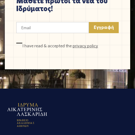
Μάθετε πρώτοι τα νέα του
Ιδρύματος!
I have read & accepted the
privacy policy
Β
Ρ
Α
Β
Ε
Ι
Ο
Α
Κ
Α
Δ
Η
Μ
Ι
Α
Σ
Α
Θ
Η
Ν
Ω
Ν