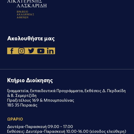
Β
Ρ
Α
Β
Ε
Ι
Ο
Α
Κ
Α
Δ
Η
Μ
Ι
Α
Σ
Α
Θ
Η
Ν
Ω
Ν
Ακολουθήστε μας
Κτήριο Διοίκησης
Γραμματεία, Εκπαιδευτικά Προγράμματα, Εκθέσεις Δ. Περδικίδη
& Β. Σεμερτζίδη
Πραξιτέλους 169 & Μπουμπουλίνας
185 35 Πειραιάς
ΩΡΑΡΙΟ
Δευτέρα-Παρασκευή 09.00 – 17.00
Εκθέσεις: Δευτέρα-Παρασκευή 10.00-16.00 (είσοδος ελεύθερη)