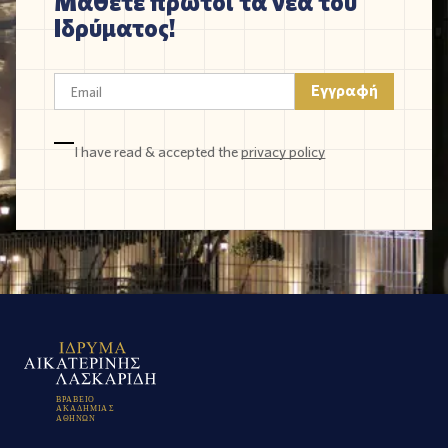
Μάθετε πρώτοι τα νέα του
Ιδρύματος!
I have read & accepted the
privacy policy
Β
Ρ
Α
Β
Ε
Ι
Ο
Α
Κ
Α
Δ
Η
Μ
Ι
Α
Σ
Α
Θ
Η
Ν
Ω
Ν