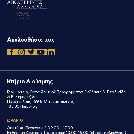
Β
Ρ
Α
Β
Ε
Ι
Ο
Α
Κ
Α
Δ
Η
Μ
Ι
Α
Σ
Α
Θ
Η
Ν
Ω
Ν
Ακολουθήστε μας
Κτήριο Διοίκησης
Γραμματεία, Εκπαιδευτικά Προγράμματα, Εκθέσεις Δ. Περδικίδη
& Β. Σεμερτζίδη
Πραξιτέλους 169 & Μπουμπουλίνας
185 35 Πειραιάς
ΩΡΑΡΙΟ
Δευτέρα-Παρασκευή 09.00 – 17.00
Εκθέσεις: Δευτέρα-Παρασκευή 10.00-16.00 (είσοδος ελεύθερη)