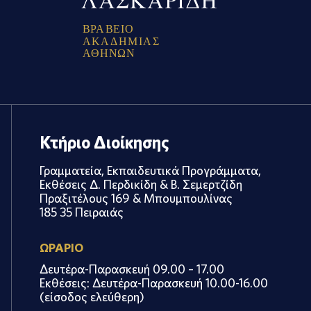
Β
Ρ
Α
Β
Ε
Ι
Ο
Α
Κ
Α
Δ
Η
Μ
Ι
Α
Σ
Α
Θ
Η
Ν
Ω
Ν
Κτήριο Διοίκησης
Γραμματεία, Εκπαιδευτικά Προγράμματα,
Εκθέσεις Δ. Περδικίδη & Β. Σεμερτζίδη
Πραξιτέλους 169 & Μπουμπουλίνας
185 35 Πειραιάς
ΩΡΑΡΙΟ
Δευτέρα-Παρασκευή 09.00 – 17.00
Εκθέσεις: Δευτέρα-Παρασκευή 10.00-16.00
(είσοδος ελεύθερη)