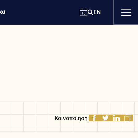
χω
EN
Κοινοποίηση: