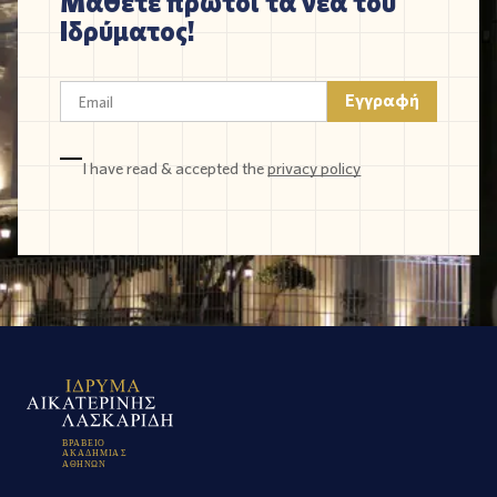
Μάθετε πρώτοι τα νέα του
Ιδρύματος!
I have read & accepted the
privacy policy
Β
Ρ
Α
Β
Ε
Ι
Ο
Α
Κ
Α
Δ
Η
Μ
Ι
Α
Σ
Α
Θ
Η
Ν
Ω
Ν