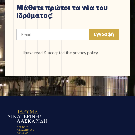
Μάθετε πρώτοι τα νέα του
Ιδρύματος!
I have read & accepted the
privacy policy
Β
Ρ
Α
Β
Ε
Ι
Ο
Α
Κ
Α
Δ
Η
Μ
Ι
Α
Σ
Α
Θ
Η
Ν
Ω
Ν