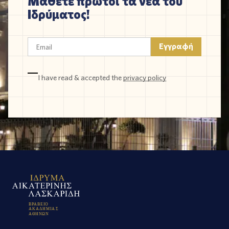
Μάθετε πρώτοι τα νέα του
Ιδρύματος!
I have read & accepted the
privacy policy
Β
Ρ
Α
Β
Ε
Ι
Ο
Α
Κ
Α
Δ
Η
Μ
Ι
Α
Σ
Α
Θ
Η
Ν
Ω
Ν