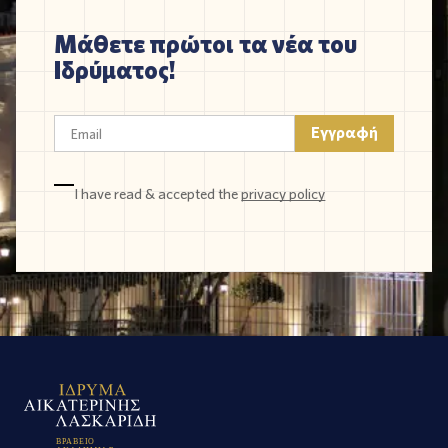
Μάθετε πρώτοι τα νέα του
Ιδρύματος!
I have read & accepted the
privacy policy
Β
Ρ
Α
Β
Ε
Ι
Ο