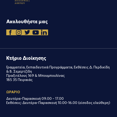
Α
Κ
Α
Δ
Η
Μ
Ι
Α
Σ
Α
Θ
Η
Ν
Ω
Ν
Ακολουθήστε μας
Κτήριο Διοίκησης
Γραμματεία, Εκπαιδευτικά Προγράμματα, Εκθέσεις Δ. Περδικίδη
& Β. Σεμερτζίδη
Πραξιτέλους 169 & Μπουμπουλίνας
185 35 Πειραιάς
ΩΡΑΡΙΟ
Δευτέρα-Παρασκευή 09.00 – 17.00
Εκθέσεις: Δευτέρα-Παρασκευή 10.00-16.00 (είσοδος ελεύθερη)