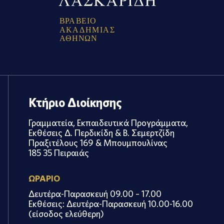
Β
Ρ
Α
Β
Ε
Ι
Ο
Α
Κ
Α
Δ
Η
Μ
Ι
Α
Σ
Α
Θ
Η
Ν
Ω
Ν
Κτήριο Διοίκησης
Γραμματεία, Εκπαιδευτικά Προγράμματα,
Εκθέσεις Δ. Περδικίδη & Β. Σεμερτζίδη
Πραξιτέλους 169 & Μπουμπουλίνας
185 35 Πειραιάς
ΩΡΑΡΙΟ
Δευτέρα-Παρασκευή 09.00 – 17.00
Εκθέσεις: Δευτέρα-Παρασκευή 10.00-16.00
(είσοδος ελεύθερη)