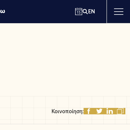
χω
EN
Κοινοποίηση: