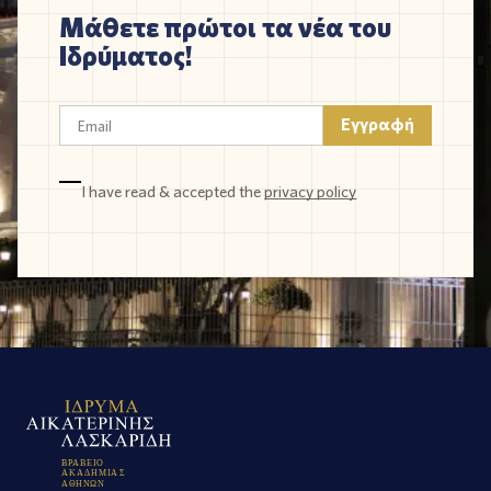
Μάθετε πρώτοι τα νέα του
Ιδρύματος!
I have read & accepted the
privacy policy
Β
Ρ
Α
Β
Ε
Ι
Ο
Α
Κ
Α
Δ
Η
Μ
Ι
Α
Σ
Α
Θ
Η
Ν
Ω
Ν