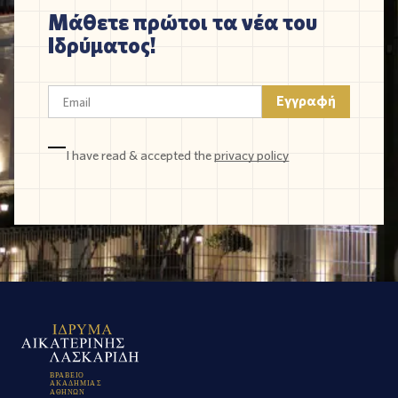
Μάθετε πρώτοι τα νέα του
Ιδρύματος!
I have read & accepted the
privacy policy
Β
Ρ
Α
Β
Ε
Ι
Ο
Α
Κ
Α
Δ
Η
Μ
Ι
Α
Σ
Α
Θ
Η
Ν
Ω
Ν