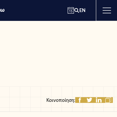
χω
EN
Κοινοποίηση: