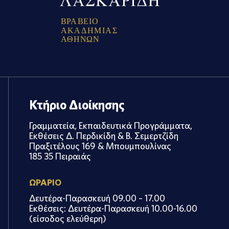
Β
Ρ
Α
Β
Ε
Ι
Ο
Α
Κ
Α
Δ
Η
Μ
Ι
Α
Σ
Α
Θ
Η
Ν
Ω
Ν
Κτήριο Διοίκησης
Γραμματεία, Εκπαιδευτικά Προγράμματα,
Εκθέσεις Δ. Περδικίδη & Β. Σεμερτζίδη
Πραξιτέλους 169 & Μπουμπουλίνας
185 35 Πειραιάς
ΩΡΑΡΙΟ
Δευτέρα-Παρασκευή 09.00 – 17.00
Εκθέσεις: Δευτέρα-Παρασκευή 10.00-16.00
(είσοδος ελεύθερη)