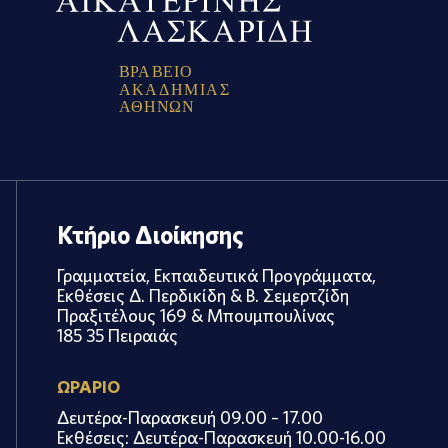
Β
Ρ
Α
Β
Ε
Ι
Ο
Α
Κ
Α
Δ
Η
Μ
Ι
Α
Σ
Α
Θ
Η
Ν
Ω
Ν
Κτήριο Διοίκησης
Γραμματεία, Εκπαιδευτικά Προγράμματα,
Εκθέσεις Δ. Περδικίδη & Β. Σεμερτζίδη
Πραξιτέλους 169 & Μπουμπουλίνας
185 35 Πειραιάς
ΩΡΑΡΙΟ
Δευτέρα-Παρασκευή 09.00 – 17.00
Εκθέσεις: Δευτέρα-Παρασκευή 10.00-16.00