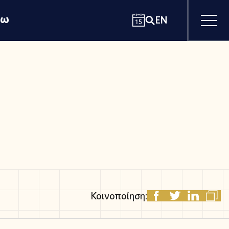
χω
EN
Κοινοποίηση: