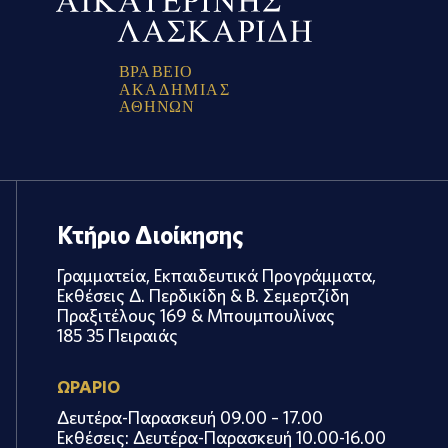
Β
Ρ
Α
Β
Ε
Ι
Ο
Α
Κ
Α
Δ
Η
Μ
Ι
Α
Σ
Α
Θ
Η
Ν
Ω
Ν
Κτήριο Διοίκησης
Γραμματεία, Εκπαιδευτικά Προγράμματα,
Εκθέσεις Δ. Περδικίδη & Β. Σεμερτζίδη
Πραξιτέλους 169 & Μπουμπουλίνας
185 35 Πειραιάς
ΩΡΑΡΙΟ
Δευτέρα-Παρασκευή 09.00 – 17.00
Εκθέσεις: Δευτέρα-Παρασκευή 10.00-16.00