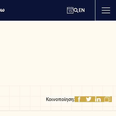
χω
EN
Κοινοποίηση: