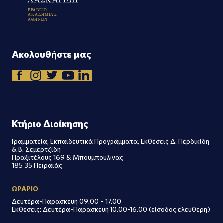
Β
Ρ
Α
Β
Ε
Ι
Ο
Α
Κ
Α
Δ
Η
Μ
Ι
Α
Σ
Α
Θ
Η
Ν
Ω
Ν
Ακολουθήστε μας
Κτήριο Διοίκησης
Γραμματεία, Εκπαιδευτικά Προγράμματα, Εκθέσεις Δ. Περδικίδη
& Β. Σεμερτζίδη
Πραξιτέλους 169 & Μπουμπουλίνας
185 35 Πειραιάς
ΩΡΑΡΙΟ
Δευτέρα-Παρασκευή 09.00 – 17.00
Εκθέσεις: Δευτέρα-Παρασκευή 10.00-16.00 (είσοδος ελεύθερη)