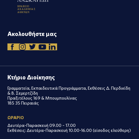
Β
Ρ
Α
Β
Ε
Ι
Ο
Α
Κ
Α
Δ
Η
Μ
Ι
Α
Σ
Α
Θ
Η
Ν
Ω
Ν
Ακολουθήστε μας
Κτήριο Διοίκησης
Γραμματεία, Εκπαιδευτικά Προγράμματα, Εκθέσεις Δ. Περδικίδη
& Β. Σεμερτζίδη
Πραξιτέλους 169 & Μπουμπουλίνας
185 35 Πειραιάς
ΩΡΑΡΙΟ
Δευτέρα-Παρασκευή 09.00 – 17.00
Εκθέσεις: Δευτέρα-Παρασκευή 10.00-16.00 (είσοδος ελεύθερη)