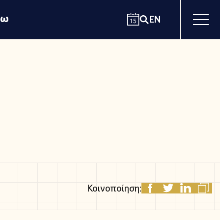
χω
EN
Κοινοποίηση: