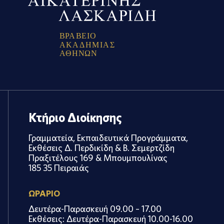
Β
Ρ
Α
Β
Ε
Ι
Ο
Α
Κ
Α
Δ
Η
Μ
Ι
Α
Σ
Α
Θ
Η
Ν
Ω
Ν
Κτήριο Διοίκησης
Γραμματεία, Εκπαιδευτικά Προγράμματα,
Εκθέσεις Δ. Περδικίδη & Β. Σεμερτζίδη
Πραξιτέλους 169 & Μπουμπουλίνας
185 35 Πειραιάς
ΩΡΑΡΙΟ
Δευτέρα-Παρασκευή 09.00 – 17.00
Εκθέσεις: Δευτέρα-Παρασκευή 10.00-16.00