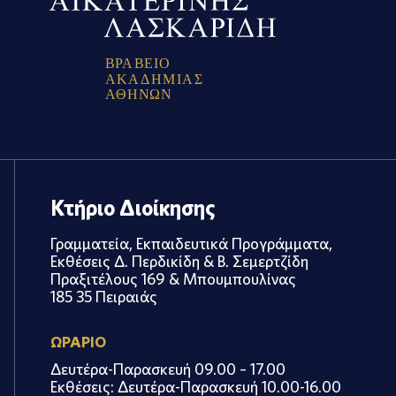
Β
Ρ
Α
Β
Ε
Ι
Ο
Α
Κ
Α
Δ
Η
Μ
Ι
Α
Σ
Α
Θ
Η
Ν
Ω
Ν
Κτήριο Διοίκησης
Γραμματεία, Εκπαιδευτικά Προγράμματα,
Εκθέσεις Δ. Περδικίδη & Β. Σεμερτζίδη
Πραξιτέλους 169 & Μπουμπουλίνας
185 35 Πειραιάς
ΩΡΑΡΙΟ
Δευτέρα-Παρασκευή 09.00 – 17.00
Εκθέσεις: Δευτέρα-Παρασκευή 10.00-16.00