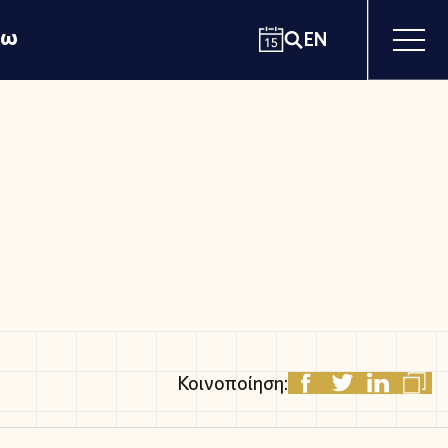
χω
EN
Κοινοποίηση: