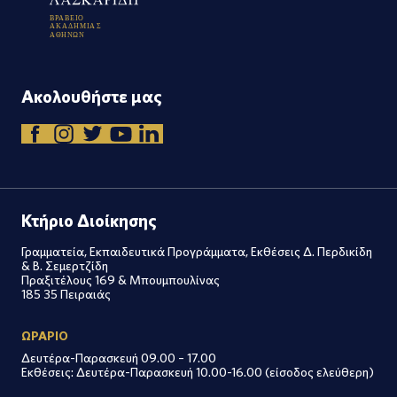
Β
Ρ
Α
Β
Ε
Ι
Ο
Α
Κ
Α
Δ
Η
Μ
Ι
Α
Σ
Α
Θ
Η
Ν
Ω
Ν
Ακολουθήστε μας
Κτήριο Διοίκησης
Γραμματεία, Εκπαιδευτικά Προγράμματα, Εκθέσεις Δ. Περδικίδη
& Β. Σεμερτζίδη
Πραξιτέλους 169 & Μπουμπουλίνας
185 35 Πειραιάς
ΩΡΑΡΙΟ
Δευτέρα-Παρασκευή 09.00 – 17.00
Εκθέσεις: Δευτέρα-Παρασκευή 10.00-16.00 (είσοδος ελεύθερη)