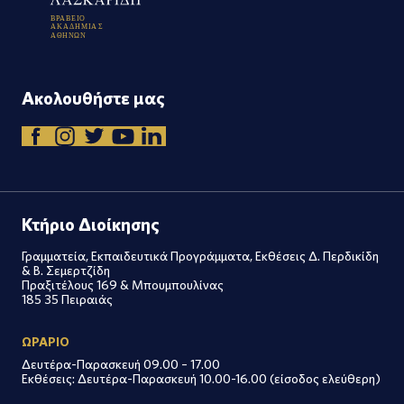
Β
Ρ
Α
Β
Ε
Ι
Ο
Α
Κ
Α
Δ
Η
Μ
Ι
Α
Σ
Α
Θ
Η
Ν
Ω
Ν
Ακολουθήστε μας
Κτήριο Διοίκησης
Γραμματεία, Εκπαιδευτικά Προγράμματα, Εκθέσεις Δ. Περδικίδη
& Β. Σεμερτζίδη
Πραξιτέλους 169 & Μπουμπουλίνας
185 35 Πειραιάς
ΩΡΑΡΙΟ
Δευτέρα-Παρασκευή 09.00 – 17.00
Εκθέσεις: Δευτέρα-Παρασκευή 10.00-16.00 (είσοδος ελεύθερη)