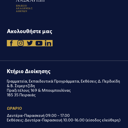
Β
Ρ
Α
Β
Ε
Ι
Ο
Α
Κ
Α
Δ
Η
Μ
Ι
Α
Σ
Α
Θ
Η
Ν
Ω
Ν
Ακολουθήστε μας
Κτήριο Διοίκησης
Γραμματεία, Εκπαιδευτικά Προγράμματα, Εκθέσεις Δ. Περδικίδη
& Β. Σεμερτζίδη
Πραξιτέλους 169 & Μπουμπουλίνας
185 35 Πειραιάς
ΩΡΑΡΙΟ
Δευτέρα-Παρασκευή 09.00 – 17.00
Εκθέσεις: Δευτέρα-Παρασκευή 10.00-16.00 (είσοδος ελεύθερη)