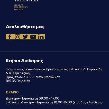
Β
Ρ
Α
Β
Ε
Ι
Ο
Α
Κ
Α
Δ
Η
Μ
Ι
Α
Σ
Α
Θ
Η
Ν
Ω
Ν
Ακολουθήστε μας
Κτήριο Διοίκησης
Γραμματεία, Εκπαιδευτικά Προγράμματα, Εκθέσεις Δ. Περδικίδη
& Β. Σεμερτζίδη
Πραξιτέλους 169 & Μπουμπουλίνας
185 35 Πειραιάς
ΩΡΑΡΙΟ
Δευτέρα-Παρασκευή 09.00 – 17.00
Εκθέσεις: Δευτέρα-Παρασκευή 10.00-16.00 (είσοδος ελεύθερη)