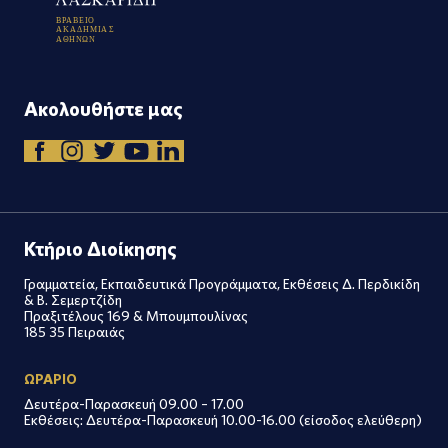
Β
Ρ
Α
Β
Ε
Ι
Ο
Α
Κ
Α
Δ
Η
Μ
Ι
Α
Σ
Α
Θ
Η
Ν
Ω
Ν
Ακολουθήστε μας
Κτήριο Διοίκησης
Γραμματεία, Εκπαιδευτικά Προγράμματα, Εκθέσεις Δ. Περδικίδη
& Β. Σεμερτζίδη
Πραξιτέλους 169 & Μπουμπουλίνας
185 35 Πειραιάς
ΩΡΑΡΙΟ
Δευτέρα-Παρασκευή 09.00 – 17.00
Εκθέσεις: Δευτέρα-Παρασκευή 10.00-16.00 (είσοδος ελεύθερη)