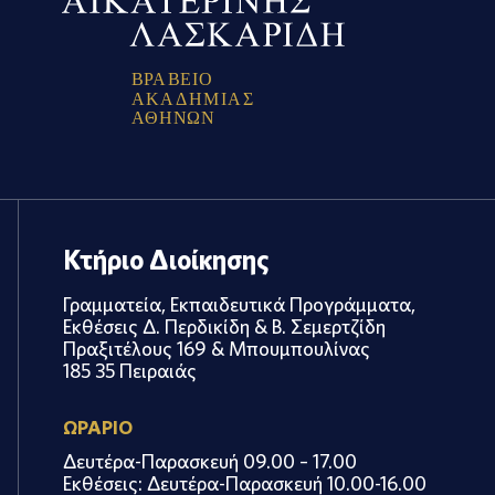
Β
Ρ
Α
Β
Ε
Ι
Ο
Α
Κ
Α
Δ
Η
Μ
Ι
Α
Σ
Α
Θ
Η
Ν
Ω
Ν
Κτήριο Διοίκησης
Γραμματεία, Εκπαιδευτικά Προγράμματα,
Εκθέσεις Δ. Περδικίδη & Β. Σεμερτζίδη
Πραξιτέλους 169 & Μπουμπουλίνας
185 35 Πειραιάς
ΩΡΑΡΙΟ
Δευτέρα-Παρασκευή 09.00 – 17.00
Εκθέσεις: Δευτέρα-Παρασκευή 10.00-16.00