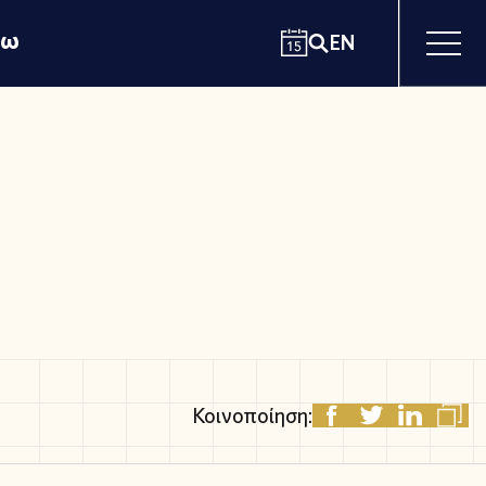
χω
EN
Κοινοποίηση: