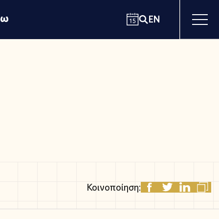
χω
EN
Κοινοποίηση: