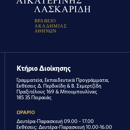
Β
Ρ
Α
Β
Ε
Ι
Ο
Α
Κ
Α
Δ
Η
Μ
Ι
Α
Σ
Α
Θ
Η
Ν
Ω
Ν
Κτήριο Διοίκησης
Γραμματεία, Εκπαιδευτικά Προγράμματα,
Εκθέσεις Δ. Περδικίδη & Β. Σεμερτζίδη
Πραξιτέλους 169 & Μπουμπουλίνας
185 35 Πειραιάς
ΩΡΑΡΙΟ
Δευτέρα-Παρασκευή 09.00 – 17.00
Εκθέσεις: Δευτέρα-Παρασκευή 10.00-16.00