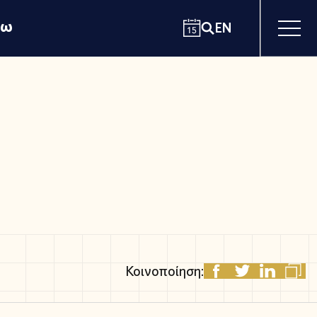
χω
EN
Κοινοποίηση: