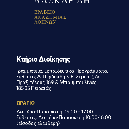
Β
Ρ
Α
Β
Ε
Ι
Ο
Α
Κ
Α
Δ
Η
Μ
Ι
Α
Σ
Α
Θ
Η
Ν
Ω
Ν
Κτήριο Διοίκησης
Γραμματεία, Εκπαιδευτικά Προγράμματα,
Εκθέσεις Δ. Περδικίδη & Β. Σεμερτζίδη
Πραξιτέλους 169 & Μπουμπουλίνας
185 35 Πειραιάς
ΩΡΑΡΙΟ
Δευτέρα-Παρασκευή 09.00 – 17.00
Εκθέσεις: Δευτέρα-Παρασκευή 10.00-16.00
(είσοδος ελεύθερη)