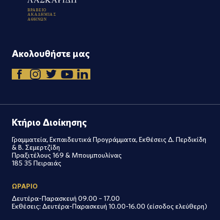
Β
Ρ
Α
Β
Ε
Ι
Ο
Α
Κ
Α
Δ
Η
Μ
Ι
Α
Σ
Α
Θ
Η
Ν
Ω
Ν
Ακολουθήστε μας
Κτήριο Διοίκησης
Γραμματεία, Εκπαιδευτικά Προγράμματα, Εκθέσεις Δ. Περδικίδη
& Β. Σεμερτζίδη
Πραξιτέλους 169 & Μπουμπουλίνας
185 35 Πειραιάς
ΩΡΑΡΙΟ
Δευτέρα-Παρασκευή 09.00 – 17.00
Εκθέσεις: Δευτέρα-Παρασκευή 10.00-16.00 (είσοδος ελεύθερη)