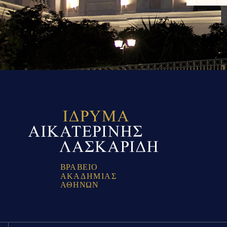
Β
Ρ
Α
Β
Ε
Ι
Ο
Α
Κ
Α
Δ
Η
Μ
Ι
Α
Σ
Α
Θ
Η
Ν
Ω
Ν