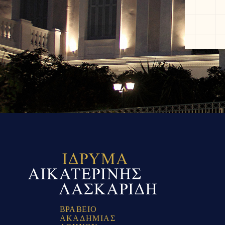
Β
Ρ
Α
Β
Ε
Ι
Ο
Α
Κ
Α
Δ
Η
Μ
Ι
Α
Σ