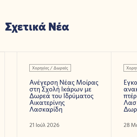
Σχετικά Νέα
Χορηγίες / Δωρεές
Χορηγ
Ανέγερση Νέας Μοίρας
Εγκα
στη Σχολή Ικάρων με
ανα
Δωρεά του Ιδρύματος
πτέρ
Αικατερίνης
Λασ
Λασκαρίδη
Δωρ
21 Ιούλ 2026
28 Μ