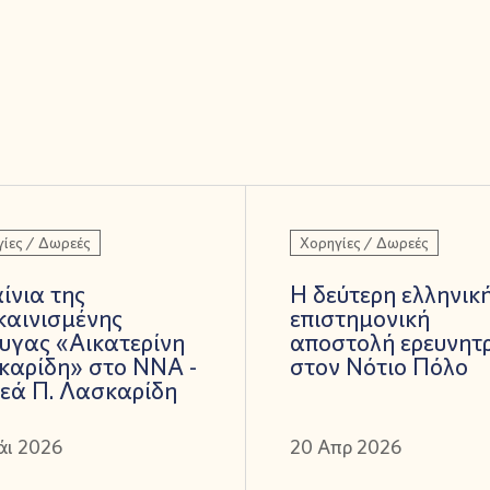
ίες / Δωρεές
Χορηγίες / Δωρεές
ίνια της
Η δεύτερη ελληνικ
καινισμένης
επιστημονική
υγας «Αικατερίνη
αποστολή ερευνητ
καρίδη» στο ΝΝΑ -
στον Νότιο Πόλο
εά Π. Λασκαρίδη
άι 2026
20 Απρ 2026