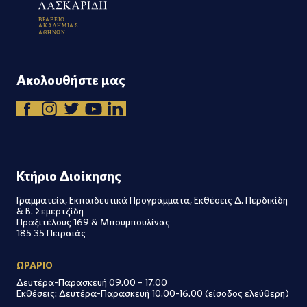
Β
Ρ
Α
Β
Ε
Ι
Ο
Α
Κ
Α
Δ
Η
Μ
Ι
Α
Σ
Α
Θ
Η
Ν
Ω
Ν
Ακολουθήστε μας
Κτήριο Διοίκησης
Γραμματεία, Εκπαιδευτικά Προγράμματα, Εκθέσεις Δ. Περδικίδη
& Β. Σεμερτζίδη
Πραξιτέλους 169 & Μπουμπουλίνας
185 35 Πειραιάς
ΩΡΑΡΙΟ
Δευτέρα-Παρασκευή 09.00 – 17.00
Εκθέσεις: Δευτέρα-Παρασκευή 10.00-16.00 (είσοδος ελεύθερη)