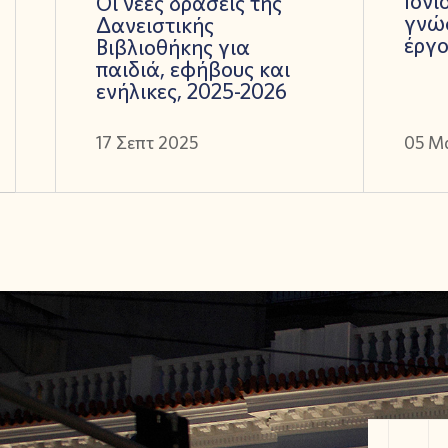
Ιόνι
Οι νέες δράσεις της
γνώσ
Δανειστικής
έργ
Βιβλιοθήκης για
παιδιά, εφήβους και
ενήλικες, 2025-2026
17 Σεπτ 2025
05 Μ