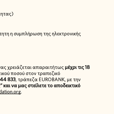
τητας)
ίτητη η συμπλήρωση της ηλεκτρονικής
 σας χρειάζεται απαραιτήτως
μέχρι τις 18
ικού ποσού στον τραπεζικό
244 833
, τράπεζα EUROBANK, με την
” και να μας στείλετε το αποδεικτικό
dation.org
.