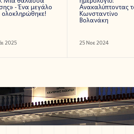
ο. Μια θάλασσα
ημερολόγιο:
ης» - Ένα μεγάλο
Ανακαλύπτοντας τ
ο ολοκληρώθηκε!
Κωνσταντίνο
Βολανάκη
άι 2025
25 Νοε 2024