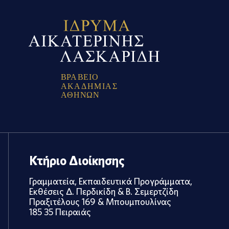
Β
Ρ
Α
Β
Ε
Ι
Ο
Α
Κ
Α
Δ
Η
Μ
Ι
Α
Σ
Α
Θ
Η
Ν
Ω
Ν
Κτήριο Διοίκησης
Γραμματεία, Εκπαιδευτικά Προγράμματα,
Εκθέσεις Δ. Περδικίδη & Β. Σεμερτζίδη
Πραξιτέλους 169 & Μπουμπουλίνας
185 35 Πειραιάς