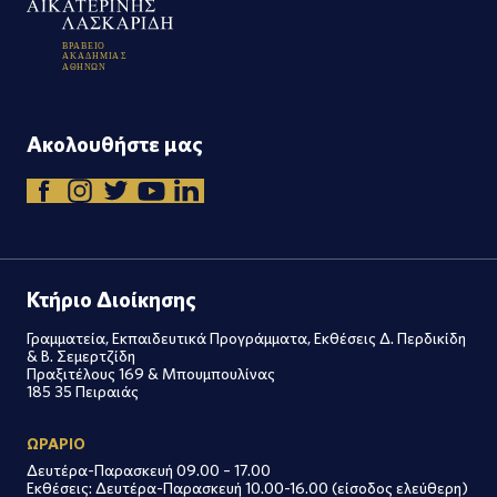
Β
Ρ
Α
Β
Ε
Ι
Ο
Α
Κ
Α
Δ
Η
Μ
Ι
Α
Σ
Α
Θ
Η
Ν
Ω
Ν
Ακολουθήστε μας
Κτήριο Διοίκησης
Γραμματεία, Εκπαιδευτικά Προγράμματα, Εκθέσεις Δ. Περδικίδη
& Β. Σεμερτζίδη
Πραξιτέλους 169 & Μπουμπουλίνας
185 35 Πειραιάς
ΩΡΑΡΙΟ
Δευτέρα-Παρασκευή 09.00 – 17.00
Εκθέσεις: Δευτέρα-Παρασκευή 10.00-16.00 (είσοδος ελεύθερη)